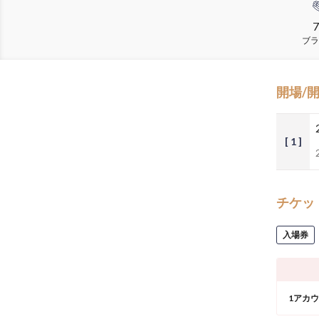
7
ブラ
開場/
[ 1 ]
チケッ
入場券
1アカ