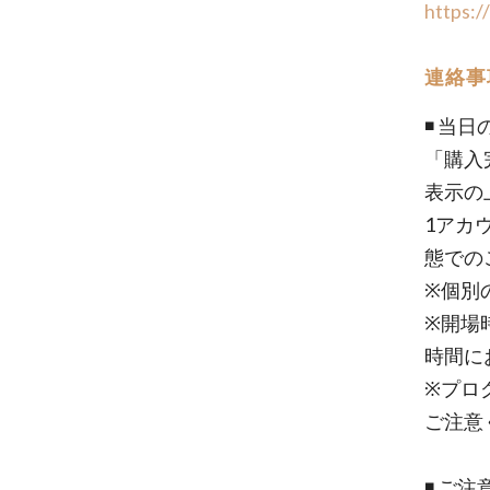
https:/
連絡事
◾️ 当
「購入
表示の
1アカ
態での
※個別
※開場
時間に
※プロ
ご注意
◾️ ご