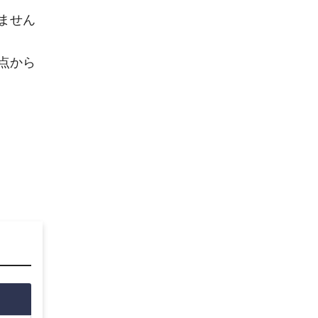
ません
点から