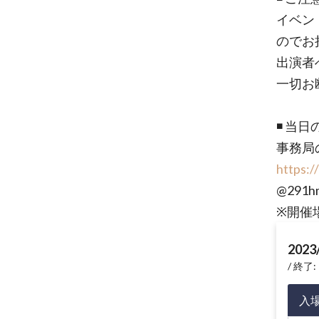
イベン
のでお
出演者
一切お
◾️ 当
事務局
https:/
@291h
※開催
2023
終了: 
入