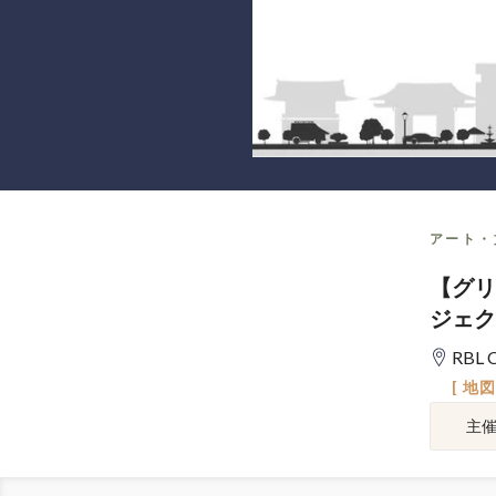
アート・
【グリ
ジェク
RBL 
[ 地
主