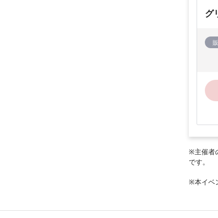
グ
※主催者
です。
※本イベ