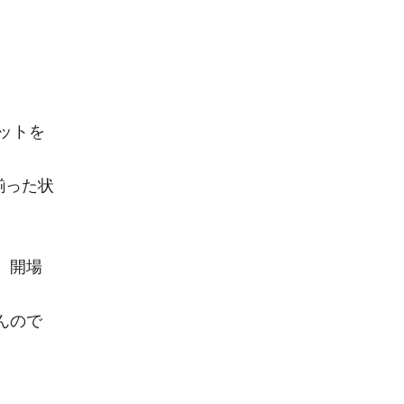
ットを
揃った状
。開場
んので