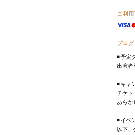
ご利用
プログ
◾️ 予
出演者
◾️ キ
チケッ
あらか
◾️ 
以下、