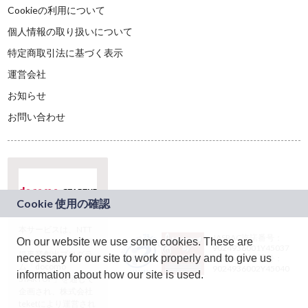
Cookieの利用について
個人情報の取り扱いについて
特定商取引法に基づく表示
運営会社
お知らせ
お問い合わせ
本サービスは、NTT
JASRAC許諾番号：
On our website we use some cookies. These are
ドコモグループの新
9024936001Y45037
規事業創出プログラ
necessary for our site to work properly and to give us
JASRAC許諾番号：
ム「docomo
9024936002Y45040
information about how our site is used.
STARTUP」を通じて
企画され、株式会社
teketにより運営され