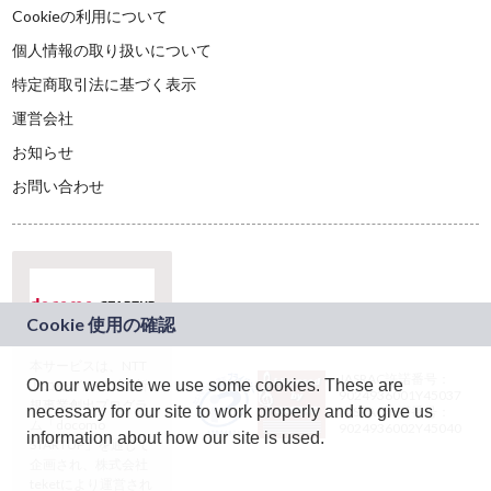
Cookieの利用について
個人情報の取り扱いについて
特定商取引法に基づく表示
運営会社
お知らせ
お問い合わせ
本サービスは、NTT
JASRAC許諾番号：
On our website we use some cookies. These are
ドコモグループの新
9024936001Y45037
規事業創出プログラ
necessary for our site to work properly and to give us
JASRAC許諾番号：
ム「docomo
9024936002Y45040
information about how our site is used.
STARTUP」を通じて
企画され、株式会社
teketにより運営され