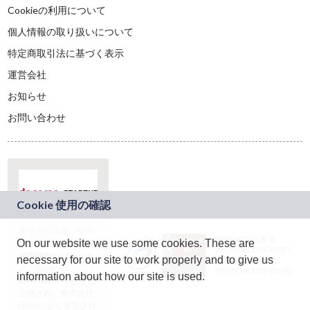
Cookieの利用について
個人情報の取り扱いについて
特定商取引法に基づく表示
運営会社
お知らせ
お問い合わせ
本サービスは、NTT
JASRAC許諾番号：
On our website we use some cookies. These are
ドコモグループの新
9024936001Y45037
規事業創出プログラ
necessary for our site to work properly and to give us
JASRAC許諾番号：
ム「docomo
9024936002Y45040
information about how our site is used.
STARTUP」を通じて
企画され、株式会社
teketにより運営され