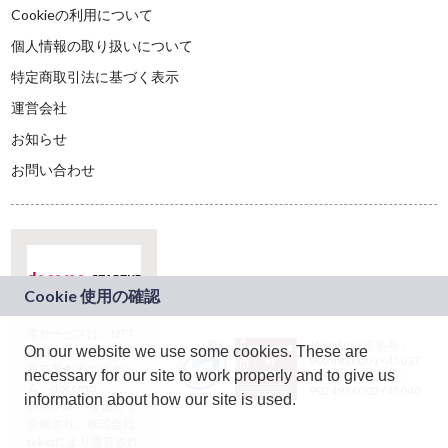
Cookieの利用について
個人情報の取り扱いについて
特定商取引法に基づく表示
運営会社
お知らせ
お問い合わせ
本サービスは、NTT
JASRAC許諾番号：
On our website we use some cookies. These are
ドコモグループの新
9024936001Y45037
規事業創出プログラ
necessary for our site to work properly and to give us
JASRAC許諾番号：
ム「docomo
9024936002Y45040
information about how our site is used.
STARTUP」を通じて
企画され、株式会社
teketにより運営され