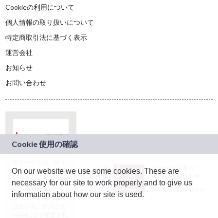
Cookieの利用について
個人情報の取り扱いについて
特定商取引法に基づく表示
運営会社
お知らせ
お問い合わせ
本サービスは、NTT
JASRAC許諾番号：
On our website we use some cookies. These are
ドコモグループの新
9024936001Y45037
規事業創出プログラ
necessary for our site to work properly and to give us
JASRAC許諾番号：
ム「docomo
9024936002Y45040
information about how our site is used.
STARTUP」を通じて
企画され、株式会社
teketにより運営され