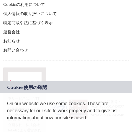
Cookieの利用について
個人情報の取り扱いについて
特定商取引法に基づく表示
運営会社
お知らせ
お問い合わせ
本サービスは、NTT
JASRAC許諾番号：
On our website we use some cookies. These are
ドコモグループの新
9024936001Y45037
規事業創出プログラ
necessary for our site to work properly and to give us
JASRAC許諾番号：
ム「docomo
9024936002Y45040
information about how our site is used.
STARTUP」を通じて
企画され、株式会社
teketにより運営され