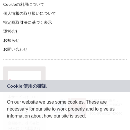
Cookieの利用について
個人情報の取り扱いについて
特定商取引法に基づく表示
運営会社
お知らせ
お問い合わせ
本サービスは、NTT
JASRAC許諾番号：
On our website we use some cookies. These are
ドコモグループの新
9024936001Y45037
規事業創出プログラ
necessary for our site to work properly and to give us
JASRAC許諾番号：
ム「docomo
9024936002Y45040
information about how our site is used.
STARTUP」を通じて
企画され、株式会社
teketにより運営され