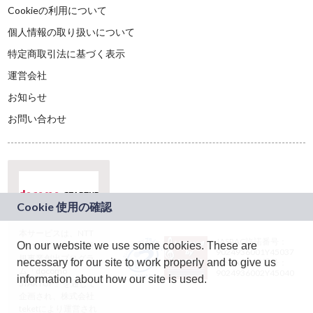
Cookieの利用について
個人情報の取り扱いについて
特定商取引法に基づく表示
運営会社
お知らせ
お問い合わせ
本サービスは、NTT
JASRAC許諾番号：
On our website we use some cookies. These are
ドコモグループの新
9024936001Y45037
規事業創出プログラ
necessary for our site to work properly and to give us
JASRAC許諾番号：
ム「docomo
9024936002Y45040
information about how our site is used.
STARTUP」を通じて
企画され、株式会社
teketにより運営され