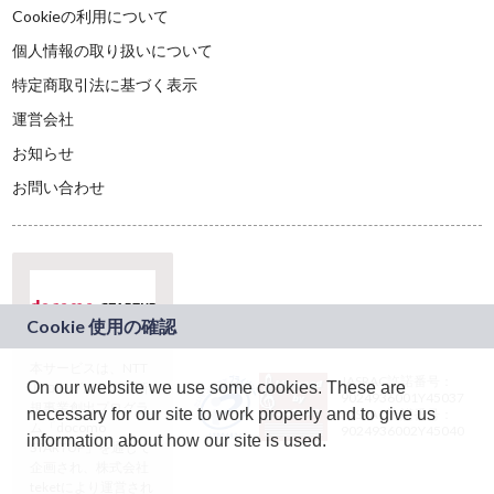
Cookieの利用について
個人情報の取り扱いについて
特定商取引法に基づく表示
運営会社
お知らせ
お問い合わせ
本サービスは、NTT
JASRAC許諾番号：
On our website we use some cookies. These are
ドコモグループの新
9024936001Y45037
規事業創出プログラ
necessary for our site to work properly and to give us
JASRAC許諾番号：
ム「docomo
9024936002Y45040
information about how our site is used.
STARTUP」を通じて
企画され、株式会社
teketにより運営され