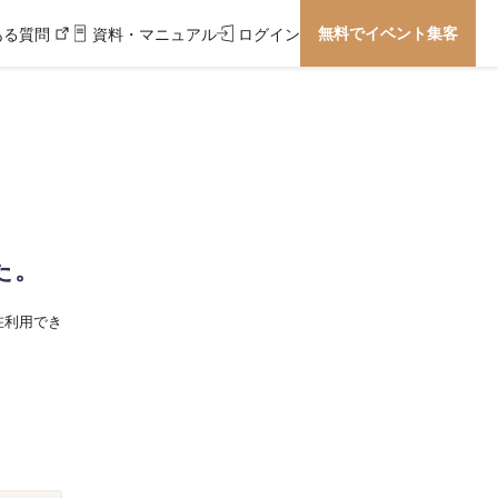
無料でイベント集客
ある質問
資料・マニュアル
ログイン
た。
在利用でき