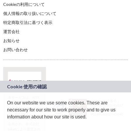
Cookieの利用について
個人情報の取り扱いについて
特定商取引法に基づく表示
運営会社
お知らせ
お問い合わせ
本サービスは、NTT
JASRAC許諾番号：
On our website we use some cookies. These are
ドコモグループの新
9024936001Y45037
規事業創出プログラ
necessary for our site to work properly and to give us
JASRAC許諾番号：
ム「docomo
9024936002Y45040
information about how our site is used.
STARTUP」を通じて
企画され、株式会社
teketにより運営され