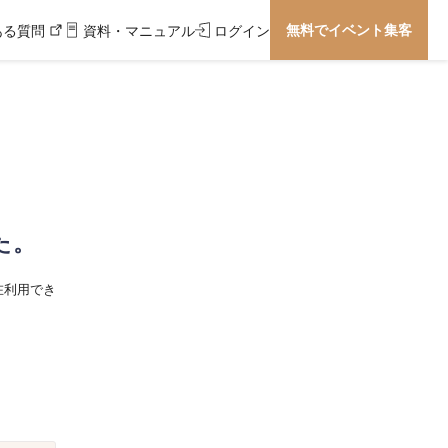
無料でイベント集客
ある質問
資料・マニュアル
ログイン
た。
在利用でき