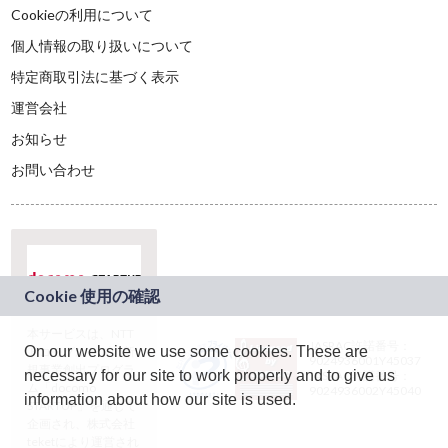
Cookieの利用について
個人情報の取り扱いについて
特定商取引法に基づく表示
運営会社
お知らせ
お問い合わせ
本サービスは、NTT
JASRAC許諾番号：
On our website we use some cookies. These are
ドコモグループの新
9024936001Y45037
規事業創出プログラ
necessary for our site to work properly and to give us
JASRAC許諾番号：
ム「docomo
9024936002Y45040
information about how our site is used.
STARTUP」を通じて
企画され、株式会社
teketにより運営され