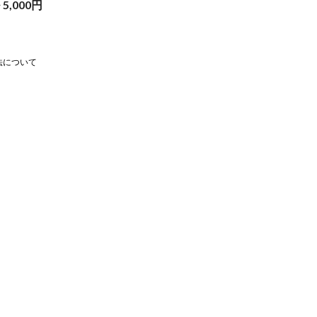
~
5,000
円
法について