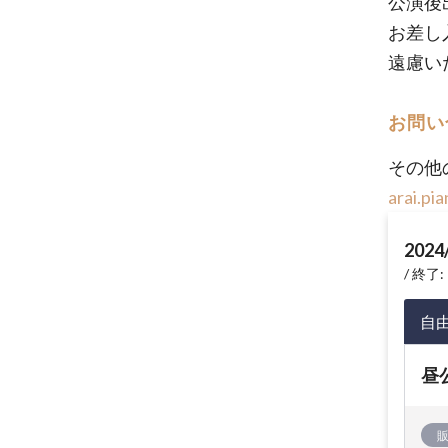
公演後
お差し
遠慮い
お問い
その他
arai.pi
2024
終了: 
自
昼