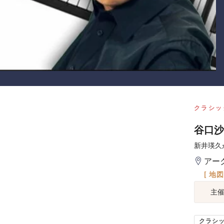
クラシッ
谷口沙
新井瑛久
アー
[ 地
主
クラシ