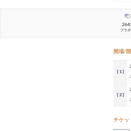
264
ブラボ
開場/
[ 1 ]
[ 2 ]
チケッ