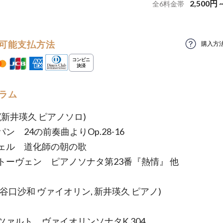
2,500
円
全
6
料金帯
可能支払方法
購入方
ラム
(新井瑛久 ピアノソロ)
ン 24の前奏曲よりOp.28-16
ェル 道化師の朝の歌
トーヴェン ピアノソナタ第23番『熱情』 他
谷口沙和 ヴァイオリン, 新井瑛久 ピアノ)
ツァルト ヴァイオリンソナタK.304