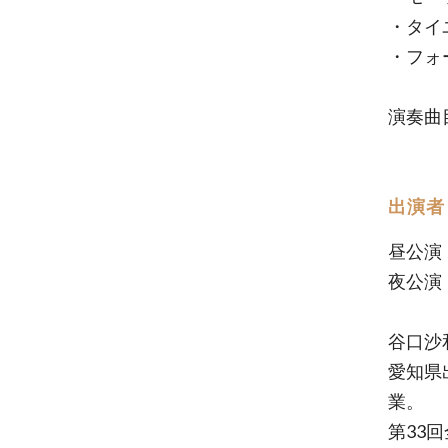
・タイ
・フォ
演奏曲
出演者
昼公演
夜公演
谷口沙
愛知県
業。
第33