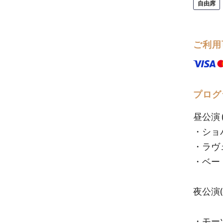
自由席
ご利用
プログ
昼公演 
・ショパ
・ラヴ
・ベー
夜公演(
・モー