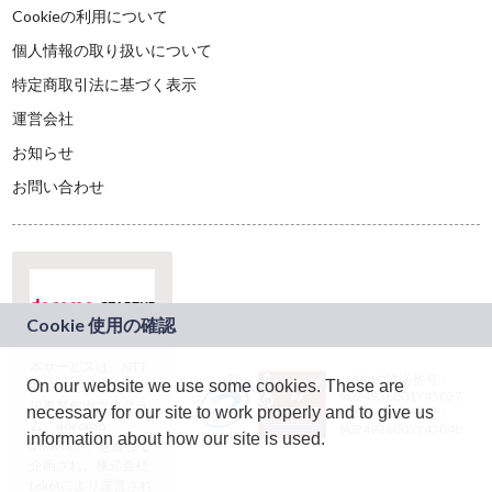
Cookieの利用について
個人情報の取り扱いについて
特定商取引法に基づく表示
運営会社
お知らせ
お問い合わせ
本サービスは、NTT
JASRAC許諾番号：
On our website we use some cookies. These are
ドコモグループの新
9024936001Y45037
規事業創出プログラ
necessary for our site to work properly and to give us
JASRAC許諾番号：
ム「docomo
9024936002Y45040
information about how our site is used.
STARTUP」を通じて
企画され、株式会社
teketにより運営され