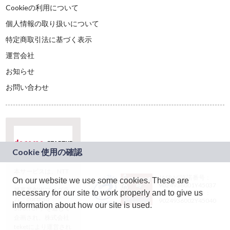
Cookieの利用について
個人情報の取り扱いについて
特定商取引法に基づく表示
運営会社
お知らせ
お問い合わせ
本サービスは、NTT
JASRAC許諾番号：
On our website we use some cookies. These are
ドコモグループの新
9024936001Y45037
規事業創出プログラ
necessary for our site to work properly and to give us
JASRAC許諾番号：
ム「docomo
9024936002Y45040
information about how our site is used.
STARTUP」を通じて
企画され、株式会社
teketにより運営され