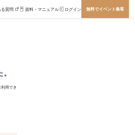
無料でイベント集客
ある質問
資料・マニュアル
ログイン
た。
在利用でき