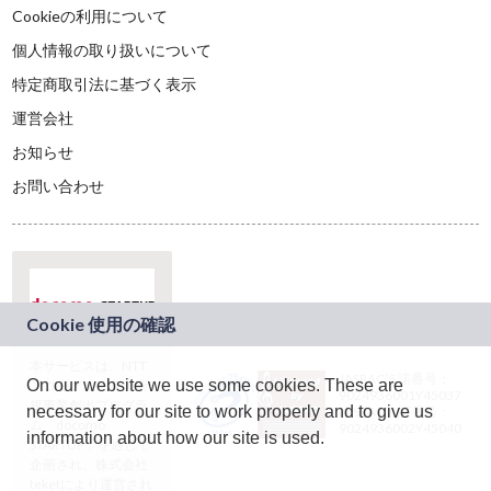
Cookieの利用について
個人情報の取り扱いについて
特定商取引法に基づく表示
運営会社
お知らせ
お問い合わせ
本サービスは、NTT
JASRAC許諾番号：
On our website we use some cookies. These are
ドコモグループの新
9024936001Y45037
規事業創出プログラ
necessary for our site to work properly and to give us
JASRAC許諾番号：
ム「docomo
9024936002Y45040
information about how our site is used.
STARTUP」を通じて
企画され、株式会社
teketにより運営され