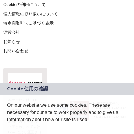
Cookieの利用について
個人情報の取り扱いについて
特定商取引法に基づく表示
運営会社
お知らせ
お問い合わせ
本サービスは、NTT
JASRAC許諾番号：
On our website we use some cookies. These are
ドコモグループの新
9024936001Y45037
規事業創出プログラ
necessary for our site to work properly and to give us
JASRAC許諾番号：
ム「docomo
9024936002Y45040
information about how our site is used.
STARTUP」を通じて
企画され、株式会社
teketにより運営され