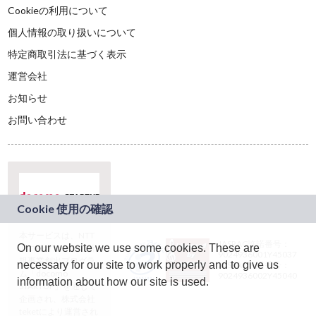
Cookieの利用について
個人情報の取り扱いについて
特定商取引法に基づく表示
運営会社
お知らせ
お問い合わせ
本サービスは、NTT
JASRAC許諾番号：
On our website we use some cookies. These are
ドコモグループの新
9024936001Y45037
規事業創出プログラ
necessary for our site to work properly and to give us
JASRAC許諾番号：
ム「docomo
9024936002Y45040
information about how our site is used.
STARTUP」を通じて
企画され、株式会社
teketにより運営され