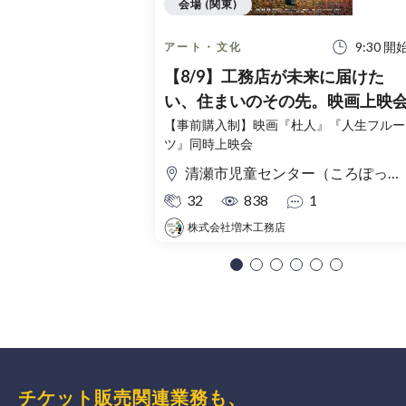
会場 (関東)
9:30 開
アート・文化
【8/9】工務店が未来に届けた
い、住まいのその先。映画上映
【事前購入制】映画『杜人』『人生フルー
ツ』同時上映会
清瀬市児童センター（ころぽっくる）東京都清瀬市中清戸3-235-5
32
838
1
株式会社増木工務店
チケット販売関連業務も、