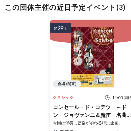
この団体主催の近日予定イベント(3)
29
8/
土
会場 (関東)
14:00 開
クラシック
コンセール・ド・コテツ ～ド
ン・ジョヴァンニ＆魔笛 名曲
～ 2026.8.29（土）
今回は伴奏に弦楽が加わる特別企画。