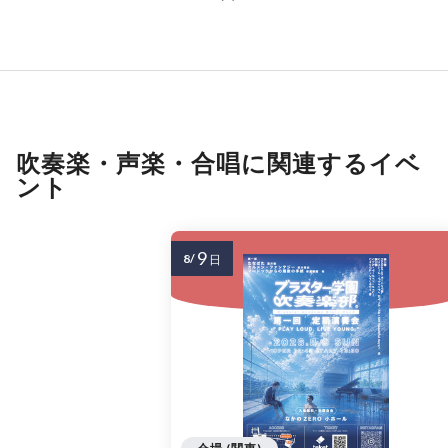
吹奏楽・声楽・合唱に関連するイベ
ント
9
8/
日