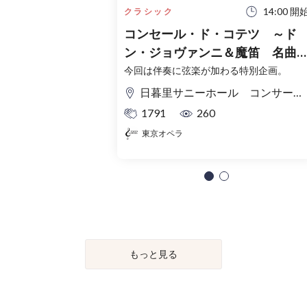
14:00 開
クラシック
コンセール・ド・コテツ ～ド
ン・ジョヴァンニ＆魔笛 名曲
～ 2026.8.29（土）
今回は伴奏に弦楽が加わる特別企画。
日暮里サニーホール コンサートサロン
1791
260
東京オペラ
もっと見る