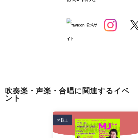
公式サ
イト
吹奏楽・声楽・合唱に関連するイベ
ント
8
8/
土