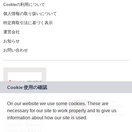
Cookieの利用について
個人情報の取り扱いについて
特定商取引法に基づく表示
運営会社
お知らせ
お問い合わせ
本サービスは、NTT
JASRAC許諾番号：
On our website we use some cookies. These are
ドコモグループの新
9024936001Y45037
規事業創出プログラ
necessary for our site to work properly and to give us
JASRAC許諾番号：
ム「docomo
9024936002Y45040
information about how our site is used.
STARTUP」を通じて
企画され、株式会社
teketにより運営され