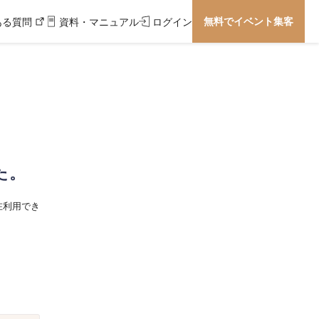
無料でイベント集客
ある質問
資料・マニュアル
ログイン
た。
在利用でき