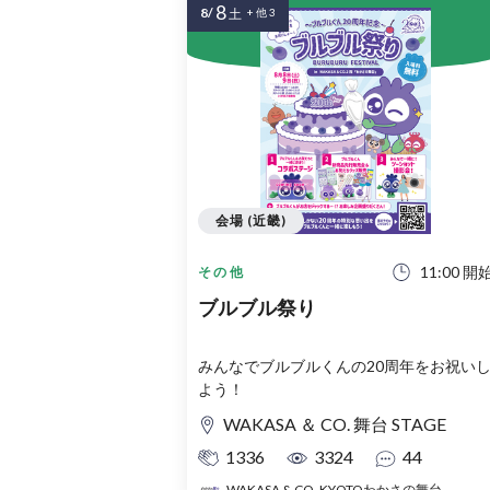
8
8/
土
+ 他 3
会場 (近畿)
11:00 開
その他
ブルブル祭り
みんなでブルブルくんの20周年をお祝い
よう！
WAKASA ＆ CO. 舞台 STAGE
1336
3324
44
WAKASA & CO. KYOTOわかさの舞台