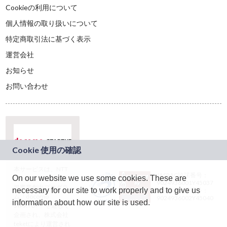
Cookieの利用について
個人情報の取り扱いについて
特定商取引法に基づく表示
運営会社
お知らせ
お問い合わせ
本サービスは、NTT
JASRAC許諾番号：
On our website we use some cookies. These are
ドコモグループの新
9024936001Y45037
規事業創出プログラ
necessary for our site to work properly and to give us
JASRAC許諾番号：
ム「docomo
9024936002Y45040
information about how our site is used.
STARTUP」を通じて
企画され、株式会社
teketにより運営され