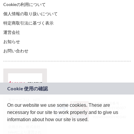
Cookieの利用について
個人情報の取り扱いについて
特定商取引法に基づく表示
運営会社
お知らせ
お問い合わせ
本サービスは、NTT
JASRAC許諾番号：
On our website we use some cookies. These are
ドコモグループの新
9024936001Y45037
規事業創出プログラ
necessary for our site to work properly and to give us
JASRAC許諾番号：
ム「docomo
9024936002Y45040
information about how our site is used.
STARTUP」を通じて
企画され、株式会社
teketにより運営され