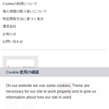
Cookieの利用について
個人情報の取り扱いについて
特定商取引法に基づく表示
運営会社
お知らせ
お問い合わせ
本サービスは、NTT
JASRAC許諾番号：
On our website we use some cookies. These are
ドコモグループの新
9024936001Y45037
規事業創出プログラ
necessary for our site to work properly and to give us
JASRAC許諾番号：
ム「docomo
9024936002Y45040
information about how our site is used.
STARTUP」を通じて
企画され、株式会社
teketにより運営され