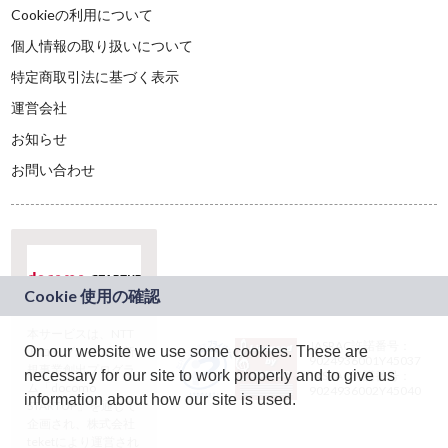
Cookieの利用について
個人情報の取り扱いについて
特定商取引法に基づく表示
運営会社
お知らせ
お問い合わせ
本サービスは、NTT
JASRAC許諾番号：
On our website we use some cookies. These are
ドコモグループの新
9024936001Y45037
規事業創出プログラ
necessary for our site to work properly and to give us
JASRAC許諾番号：
ム「docomo
9024936002Y45040
information about how our site is used.
STARTUP」を通じて
企画され、株式会社
teketにより運営され