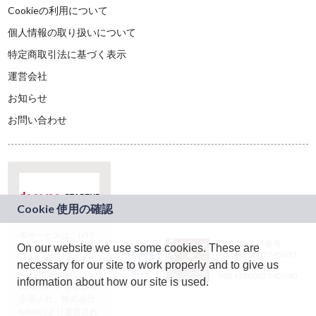
Cookieの利用について
個人情報の取り扱いについて
特定商取引法に基づく表示
運営会社
お知らせ
お問い合わせ
本サービスは、NTT
JASRAC許諾番号：
On our website we use some cookies. These are
ドコモグループの新
9024936001Y45037
規事業創出プログラ
necessary for our site to work properly and to give us
JASRAC許諾番号：
ム「docomo
9024936002Y45040
information about how our site is used.
STARTUP」を通じて
企画され、株式会社
teketにより運営され