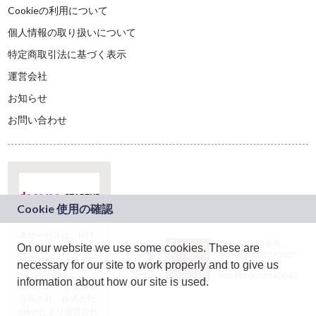
Cookieの利用について
個人情報の取り扱いについて
特定商取引法に基づく表示
運営会社
お知らせ
お問い合わせ
本サービスは、NTT
JASRAC許諾番号：
On our website we use some cookies. These are
ドコモグループの新
9024936001Y45037
規事業創出プログラ
necessary for our site to work properly and to give us
JASRAC許諾番号：
ム「docomo
9024936002Y45040
information about how our site is used.
STARTUP」を通じて
企画され、株式会社
teketにより運営され