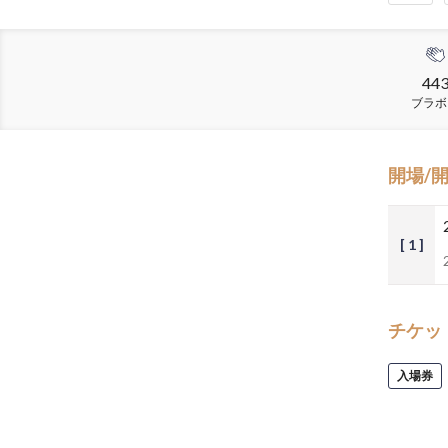
44
ブラボ
開場/
[ 1 ]
チケッ
入場券