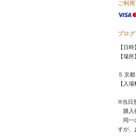
ご利用
プログ
【日時】2
【場所
〒60
５ 京都
【入場料
当日
※当日
購入後
同一の
すが、