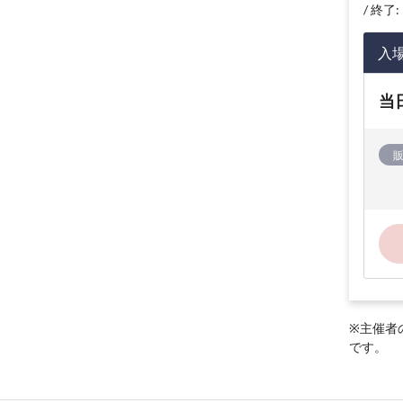
終了: 
入
当
※主催者
です。