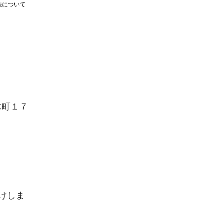
法について
木町１７
けしま