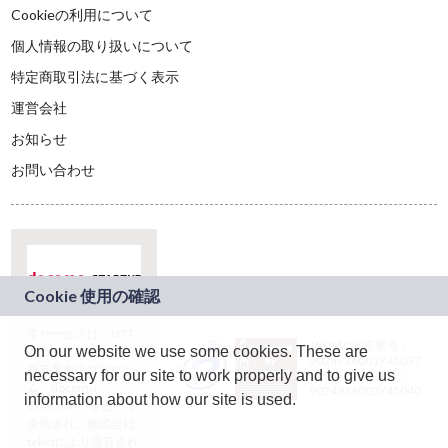
Cookieの利用について
個人情報の取り扱いについて
特定商取引法に基づく表示
運営会社
お知らせ
お問い合わせ
本サービスは、NTT
JASRAC許諾番号：
On our website we use some cookies. These are
ドコモグループの新
9024936001Y45037
規事業創出プログラ
necessary for our site to work properly and to give us
JASRAC許諾番号：
ム「docomo
9024936002Y45040
information about how our site is used.
STARTUP」を通じて
企画され、株式会社
teketにより運営され