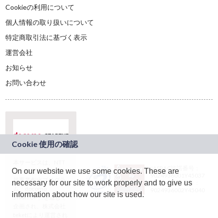
Cookieの利用について
個人情報の取り扱いについて
特定商取引法に基づく表示
運営会社
お知らせ
お問い合わせ
本サービスは、NTT
JASRAC許諾番号：
On our website we use some cookies. These are
ドコモグループの新
9024936001Y45037
規事業創出プログラ
necessary for our site to work properly and to give us
JASRAC許諾番号：
ム「docomo
9024936002Y45040
information about how our site is used.
STARTUP」を通じて
企画され、株式会社
teketにより運営され