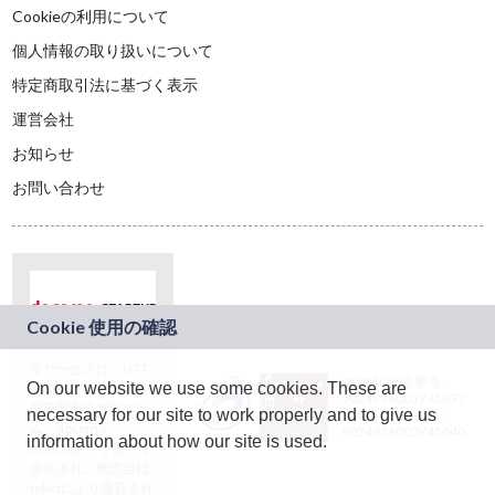
Cookieの利用について
個人情報の取り扱いについて
特定商取引法に基づく表示
運営会社
お知らせ
お問い合わせ
本サービスは、NTT
JASRAC許諾番号：
On our website we use some cookies. These are
ドコモグループの新
9024936001Y45037
規事業創出プログラ
necessary for our site to work properly and to give us
JASRAC許諾番号：
ム「docomo
9024936002Y45040
information about how our site is used.
STARTUP」を通じて
企画され、株式会社
teketにより運営され