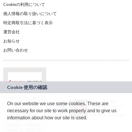
Cookieの利用について
個人情報の取り扱いについて
特定商取引法に基づく表示
運営会社
お知らせ
お問い合わせ
本サービスは、NTT
JASRAC許諾番号：
On our website we use some cookies. These are
ドコモグループの新
9024936001Y45037
規事業創出プログラ
necessary for our site to work properly and to give us
JASRAC許諾番号：
ム「docomo
9024936002Y45040
information about how our site is used.
STARTUP」を通じて
企画され、株式会社
teketにより運営され