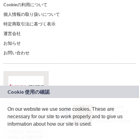
Cookieの利用について
個人情報の取り扱いについて
特定商取引法に基づく表示
運営会社
お知らせ
お問い合わせ
本サービスは、NTT
JASRAC許諾番号：
On our website we use some cookies. These are
ドコモグループの新
9024936001Y45037
規事業創出プログラ
necessary for our site to work properly and to give us
JASRAC許諾番号：
ム「docomo
9024936002Y45040
information about how our site is used.
STARTUP」を通じて
企画され、株式会社
teketにより運営され