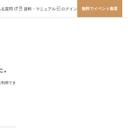
無料でイベント集客
ある質問
資料・マニュアル
ログイン
た。
在利用でき