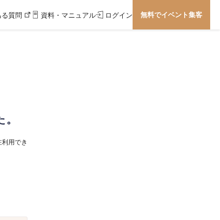
無料でイベント集客
ある質問
資料・マニュアル
ログイン
た。
在利用でき