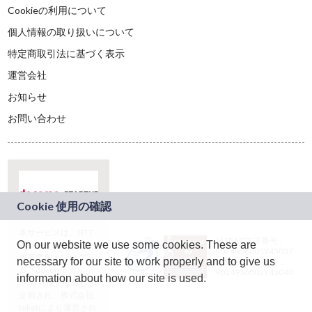
Cookieの利用について
個人情報の取り扱いについて
特定商取引法に基づく表示
運営会社
お知らせ
お問い合わせ
本サービスは、NTT
JASRAC許諾番号：
On our website we use some cookies. These are
ドコモグループの新
9024936001Y45037
規事業創出プログラ
necessary for our site to work properly and to give us
JASRAC許諾番号：
ム「docomo
9024936002Y45040
information about how our site is used.
STARTUP」を通じて
企画され、株式会社
teketにより運営され