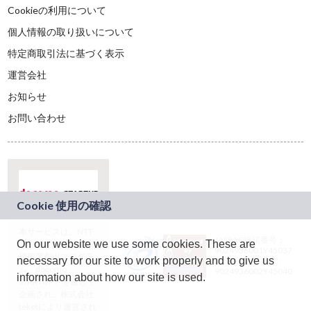
Cookieの利用について
個人情報の取り扱いについて
特定商取引法に基づく表示
運営会社
お知らせ
お問い合わせ
本サービスは、NTT
JASRAC許諾番号：
On our website we use some cookies. These are
ドコモグループの新
9024936001Y45037
規事業創出プログラ
necessary for our site to work properly and to give us
JASRAC許諾番号：
ム「docomo
9024936002Y45040
information about how our site is used.
STARTUP」を通じて
企画され、株式会社
teketにより運営され