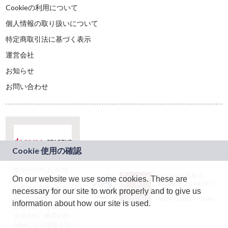
Cookieの利用について
個人情報の取り扱いについて
特定商取引法に基づく表示
運営会社
お知らせ
お問い合わせ
本サービスは、NTT
JASRAC許諾番号：
On our website we use some cookies. These are
ドコモグループの新
9024936001Y45037
規事業創出プログラ
necessary for our site to work properly and to give us
JASRAC許諾番号：
ム「docomo
9024936002Y45040
information about how our site is used.
STARTUP」を通じて
企画され、株式会社
teketにより運営され