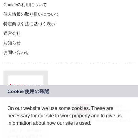
Cookieの利用について
個人情報の取り扱いについて
特定商取引法に基づく表示
運営会社
お知らせ
お問い合わせ
本サービスは、NTT
JASRAC許諾番号：
On our website we use some cookies. These are
ドコモグループの新
9024936001Y45037
規事業創出プログラ
necessary for our site to work properly and to give us
JASRAC許諾番号：
ム「docomo
9024936002Y45040
information about how our site is used.
STARTUP」を通じて
企画され、株式会社
teketにより運営され