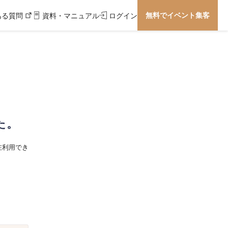
無料でイベント集客
ある質問
資料・マニュアル
ログイン
た。
在利用でき