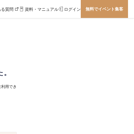
無料でイベント集客
ある質問
資料・マニュアル
ログイン
た。
在利用でき