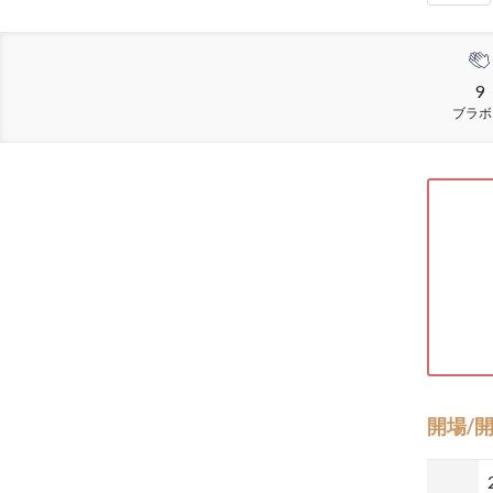
9
ブラボ
開場/