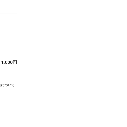
~
1,000
円
法について