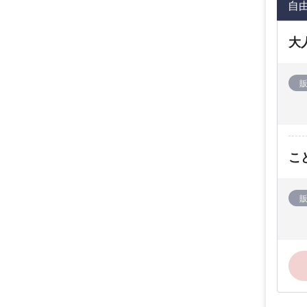
自
大
こ