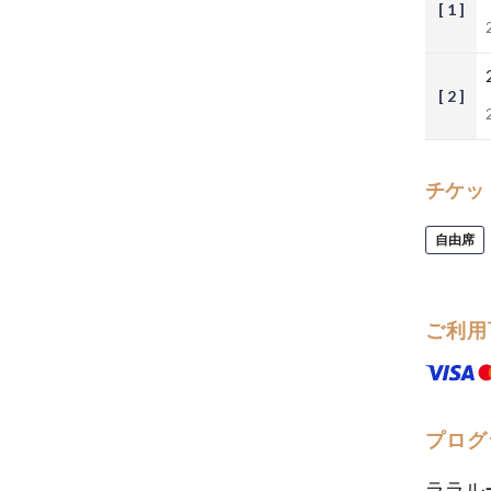
[ 1 ]
[ 2 ]
チケッ
自由席
ご利用
プログ
ララル