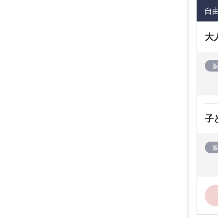
自
大
子