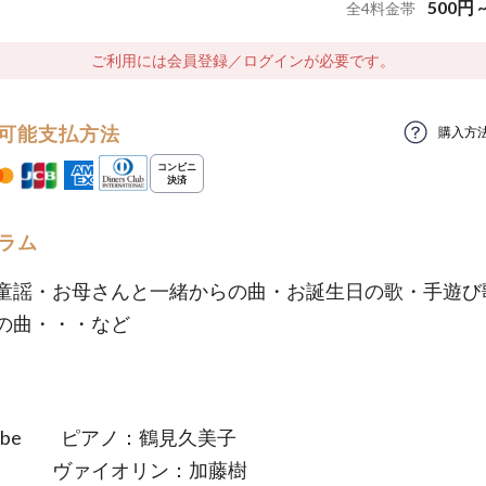
500
円
全
4
料金帯
ご利用には会員登録／ログインが必要です。
可能支払方法
購入方
ラム
童謡・お母さんと一緒からの曲・お誕生日の歌・手遊び
の曲・・・など
iebe ピアノ：鶴見久美子
イオリン：加藤樹