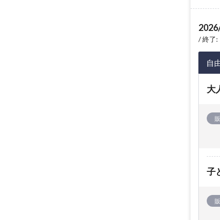
2026
終了: 
自
大
子