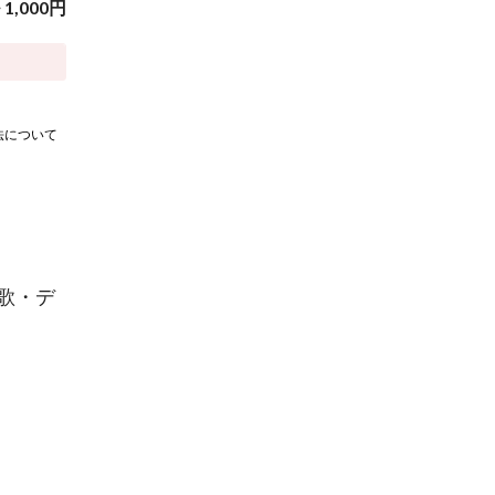
~
1,000
円
法について
歌・デ