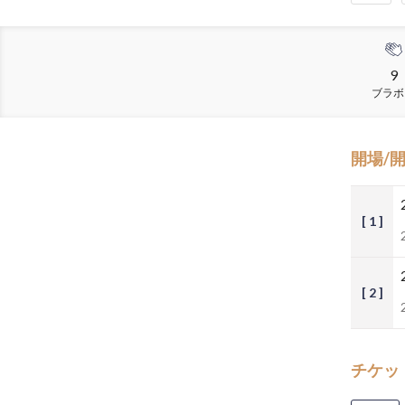
9
ブラボ
開場/
[ 1 ]
[ 2 ]
チケッ