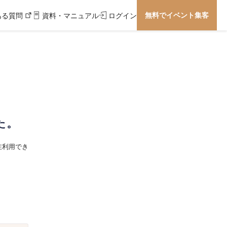
無料でイベント集客
ある質問
資料・マニュアル
ログイン
た。
在利用でき